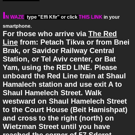
I
N WAZE
type "Effi Kfir" or click
THIS LINK
in your
smartphone.
For those who arrive via
The Red
Line
from:
Petach Tikva or from Bnei
Brak, or Savidor Railway Central
Station, or Tel Aviv center, or Bat
Yam, using the RED LINE
. Please
unboard the Red Line train at
Shaul
Hamalech station
and use exit A to
Shaul Hamelech Street
. Walk
westward on Shaul Hamelech Street
to the Court House (Beit Hamishpat)
and cross to the right (north) on
Wietzman Street until you have
reached the corner of 57 Sderot