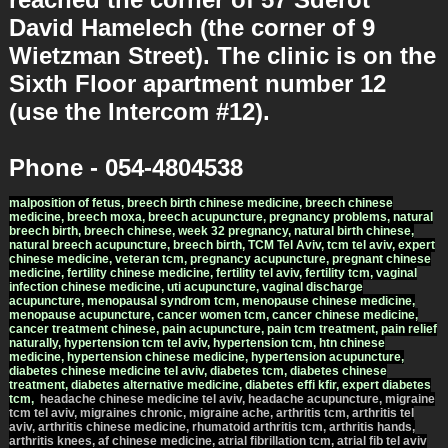
David Hamelech (the corner of 9
Wietzman Street). The clinic is on the
Sixth Floor apartment number 12
(use the Intercom #12).
Phone - 054-4804538
malposition of fetus, breech birth chinese medicine, breech chinese
medicine, breech moxa, breech acupuncture, pregnancy problems, natural
breech birth, breech chinese, week 32 pregnancy, natural birth chinese,
natural breech acupuncture, breech birth,
TCM Tel Aviv
,
tcm tel aviv
,
expert
chinese medicine
,
veteran tcm
,
pregnancy acupuncture
,
pregnant chinese
medicine
,
fertility chinese medicine
,
fertility tel aviv
,
fertility tcm
,
vaginal
infection chinese medicine
,
uti acupuncture
,
vaginal discharge
acupuncture
,
menopausal syndrom tcm
,
menopause chinese medicine
,
menopause acupuncture
,
cancer women tcm
,
cancer chinese medicine
,
cancer treatment chinese
,
pain acupuncture
,
pain tcm treatment
,
pain relief
naturally
,
hypertension tcm tel aviv
,
hypertension tcm
,
htn chinese
medicine
,
hypertension chinese medicine
,
hypertension acupuncture
,
diabetes chinese medicine tel aviv
,
diabetes tcm
,
diabetes chinese
treatment
,
diabetes alternative medicine
,
diabetes effi kfir
,
expert diabetes
tcm
,
headache chinese medicine tel aviv
,
headache acupuncture
,
migraine
tcm tel aviv
,
migraines chronic
,
migraine ache
,
arthritis tcm
,
arthritis tel
aviv
,
arthritis chinese medicine
,
rhumatoid arthritis tcm
,
arthritis hands
,
arthritis knees
,
af chinese medicine
,
atrial fibrillation tcm
,
atrial fib tel aviv