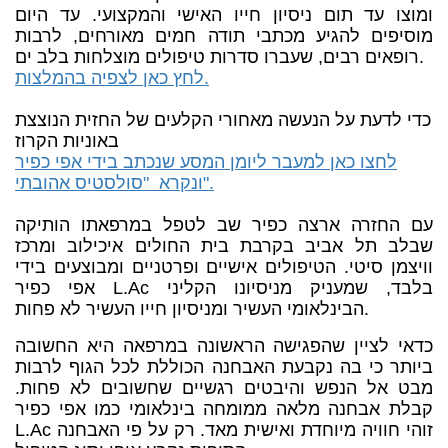
ומוצו עד תום ניסיון חייו האישי והמקצועי. עד היום
מוסיפים להגיע מכתבי תודה חמים מאורחים, לרבות
רופאים רבים, שעברו סדרות טיפולים מוצלחות בלב ים.
לחץ כאן לצפיה בהמלצות.
כדי לדעת על הנעשה מאחורי הקלעים של החזית הנוצצת
באוניות הקרוז
לחצו כאן למעבר ליומן המסע שנכתב בידי אפי כפיר
ונקרא "סולסטיס אהובתי".
עם החזרה ארצה כפיר שב לטפל במרפאתו הותיקה
שבלב תל אביב בקרבת בית החולים איכילוב ומרכז
וויצמן סיטי. הטיפולים אישיים ופרטניים ומבוצעים בידי
אפי כפיר L.Ac בלבד, שמעניק מניסיונו הקליני
הבינלאומי העשיר ומניסיון חייו העשיר לא פחות.
כדאי לציין שהפגישה הראשונה במרפאה היא החשובה
ביותר כי בה נקבעת האבחנה הכוללת לכל הגוף לרבות
מבט אל הנפש והיבטים רגשיים שחשובים לא פחות.
קבלת אבחנה מלאה ממומחה בינלאומי כמו אפי כפיר
L.Ac זוהי חוויה מיוחדת ואישית מאד. רק על פי האבחנה