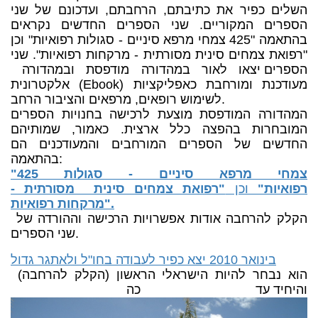
השלים כפיר את כתיבתם, הרחבתם, ועדכונם של שני
הספרים המקוריים. שני הספרים החדשים נקראים
בהתאמה "425 צמחי מרפא סיניים - סגולות רפואיות" וכן
"רפואת צמחים סינית מסורתית - מרקחות רפואיות". שני
הספרים יצאו לאור במהדורה מודפסת ובמהדורה
אלקטרונית (Ebook) מעודכנת ומורחבת כאפליקציות
לשימוש רופאים, מרפאים והציבור הרחב.
המהדורה המודפסת מוצעת לרכישה בחנויות הספרים
המובחרות בהפצה כלל ארצית. כאמור, שמותיהם
החדשים של הספרים המורחבים והמעודכנים הם
בהתאמה:
"425 צמחי מרפא סיניים - סגולות
רפואיות"
וכן
"רפואת צמחים סינית מסורתית -
מרקחות רפואיות".
הקלק להרחבה אודות אפשרויות הרכישה וההורדה של
שני הספרים.
בינואר 2010 יצא כפיר לעבודה בחו"ל ולאתגר גדול
(הקלק להרחבה) הוא נבחר להיות הישראלי הראשון
והיחיד עד כה