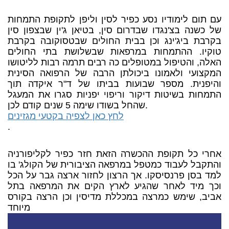
עם תום לימודיו נסע כפיר לסין וליפן לתקופת התמחות
של כשנה בצ'נגדו שבדרום סין, בטיאן ג'ין שבצפון סין
בקרבת ביג'ינג וכן בבית החולים שבטסוקובה בקרבת
טוקיו. ההתמחות במרפאות שבשלושת בתי החולים
האלה, והטיפול במטופלים כה רבים תרמה רבות לליטושו
המקצועי ולאמונו ביכולתן הרבה של הרפואה הסינית
והיפנית. מספר שבועות בביתו של ד"ר איקדה תוך
התמחות בשיטות דיקור וריפוי יפניות סגרו את המעגל
שהחל בשודו שימה 5 שנים קודם לכן.
לחץ כאן לצפיה בקטעי מגזינים
.
אחרי כל תקופת ההכשרה הזאת חזר כפיר לקליפורניה
והתקבל לעבוד כמטפל במרפאה הציבורית של הקולג' בו
למד בסן פרנסיסקו. אך הרצון לחזור ארצה גבר על הכל
וכך מיד לאחר שהגיע לארץ הקים את המרפאה בתל
אביב, שימש כמרצה במכללת מדיסין וכן הרצה בקורס
מיוחד