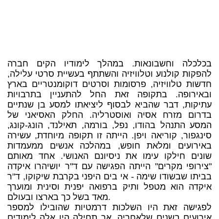
בכלכלה וחשבונאות. במהלך לימודיו הקים חברה
להפקות קולנוע וטלוויזיה והשתתף בעשיית סרטי עלילה,
חדשות טלוויזיה, פרסומות וסרטים דוקומנטריים בארץ
ובאירופה. בתקופה זאת החל להתעניין בתרבויות
עתיקות, דבר שהביא לבסוף ליציאתו למסע בן שנתיים
בדרום מזרח אסיה ואוסטרליה. החלק האסיאני של
המסע התנהל בהודו, נפל, בורמה, תאילנד, הונג-קונג,
סינגפור, קוריאה ויפן. הייתה זו תקופה מיוחדת, עשירה
באירועים ומלאת חופש, במהלכה אנשים ממעמדות
שונים חילקו עימו את ניסיונם האנושי. אחד מאותם
"צירופי מקרים" הייתה הפגישה עם ד"ר יושיהרו איקדה
בביתו שבשודו שימה - אי בים היפני בקרבת שיקוקו, ד"ר
איקדה הוא מטפל ותיק ברפואה יפנית וסינית ומוערך
מאד בשל כך בארצו ובעולם.
לפגישה זאת היו השלכות דרמטיות שהובילו למספר
אירועים בשנים שלאחריה. אך תחילה היו אלה לימודים