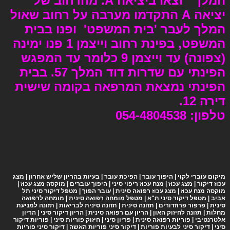
המלך״ וצאו ביציאה A. מהרחוב של
יציאה A התקדמו מערבה
על רחוב שאול
המלך
לעבר 'בית המשפט' ופנו בבית
המשפט, בפינת רחוב וייצמן 1 פנו ימינה
(צפונה) עד וייצמן 9 כלומר עד המפגש
הפינתי עם שדרות דוד המלך 57. בבית
הפינתי נמצאת המרפאה בקומה שישית
דירה 12.
טלפון: 054-4804538
מיקום עוברי לקוי | היפוך עובר | הפיכת עובר | בעיות בהריון שליש אחרון | מצג
עכוז דיקור | מצג עכוז | מנח עכוז ריפוי סיני | היפוך עוברים | מוקסה מצג עכוז |
מוקסה מנח עכוז | מצג עכוז רפואה סינית | עובר הפוך |
מטפל דיקור סיני תל
אביב
|
מטפל דיקור סיני ת"א
|
מטפל מומחה רפואה סינית
|
מומחה לרפואה
סינית
|
פרפור פרוזדורים
| תזונה סינית | תזונה סינית לבריאות | תזונה למניעת
מחלות | תזונה לחיזוק האון |
הריון עם רפואה סינית
|
הריון דיקור סיני
|
הריון
אלטרנטיבי
|
פוריות רפואה סינית
|
פריון סיני
|
חיזוק פוריות סיני
|
פוריות דיקור
סיני
|
דיקור סיני לבעיות פוריות
|
דיקור סיני פוריות האשה
|
דיקור סיני פוריות