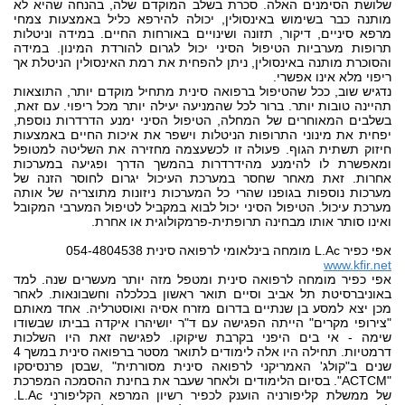
שלושת הסימנים האלה. סכרת בשלב המוקדם שלה, בהנחה שהיא לא
מותנה כבר בשימוש באינסולין, יכולה להירפא כליל באמצעות צמחי
מרפא סיניים, דיקור, תזונה ושינויים באורחות החיים. במידה וניטלות
תרופות מערביות הטיפול הסיני יכול לגרום להורדת המינון. במידה
והסוכרת מותנה באינסולין, ניתן להפחית את רמת האינסולין הניטלת אך
ריפוי מלא אינו אפשרי.
נדגיש שוב, ככל שהטיפול ברפואה סינית מתחיל מוקדם יותר, התוצאות
תהיינה טובות יותר. ברור לכל שהמניעה יעילה יותר מכל ריפוי. עם זאת,
בשלבים המאוחרים של המחלה, הטיפול הסיני ימנע הדרדרות נוספת,
יפחית את מינוני התרופות הניטלות וישפר את איכות החיים באמצעות
חיזוק תשתית הגוף. פעולה זו לכשעצמה מחזירה את השליטה למטופל
ומאפשרת לו להימנע מהידרדרות בהמשך הדרך ופגיעה במערכות
אחרות. זאת מאחר שחסר במערכת העיכול יגרום לחוסר הזנה של
מערכות נוספות בגופנו שהרי כל המערכות ניזונות מתוצריה של אותה
מערכת עיכול. הטיפול הסיני יכול לבוא במקביל לטיפול המערבי המקובל
ואינו סותר אותו מבחינה תרופתית-פרמקולוגית או אחרת.
אפי כפיר L.Ac מומחה בינלאומי לרפואה סינית 054-4804538
www.kfir.net
אפי כפיר מומחה לרפואה סינית ומטפל מזה יותר מעשרים שנה. למד
באוניברסיטת תל אביב וסיים תואר ראשון בכלכלה וחשבונאות. לאחר
מכן יצא למסע בן שנתיים בדרום מזרח אסיה ואוסטרליה. אחד מאותם
"צירופי מקרים" הייתה הפגישה עם ד"ר יושיהרו איקדה בביתו שבשודו
שימה - אי בים היפני בקרבת שיקוקו. לפגישה זאת היו השלכות
דרמטיות. תחילה היו אלה לימודים לתואר מסטר ברפואה סינית במשך 4
שנים ב"קולג' האמריקני לרפואה סינית מסורתית" ,שבסן פרנסיסקו
"ACTCM". בסיום הלימודים ולאחר שעבר את בחינת ההסמכה המפרכת
של ממשלת קליפורניה הוענק לכפיר רשיון המרפא הקליפורני L.Ac.