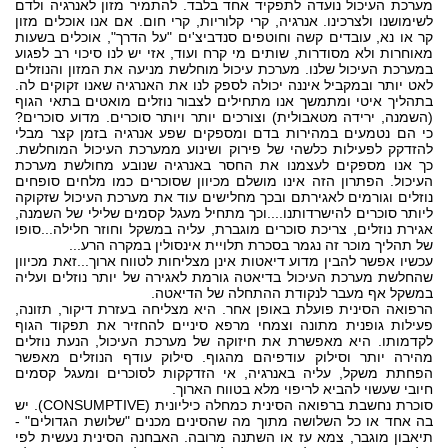
מערכת העיכול נועדה לתפקיד אחד בלבד. להתמיר מזון לאנרגיה ולדם
לשימושנו ולצרכינו. אנרגיה, קרי קלוריות, קרי חום. אם אנו אוכלים מזון
קר או נא, עובדים קשה וחוטפים סנדביצ'ים "על הדרך", אוכלים בשעות
מאוחרות ולא מסודרות, שותים מי קרח ועוד, אזי יש לנו סיכוי רב לפגוע
במערכת העיכול שלנו. מערכת עיכול מוחלשת מניעה את המזון והנוזלים
לאט יותר ובמקביל איננה יכולה לספק לנו את האנרגיה שאנו זקוקים לה.
בתהליך איטי ומתמשך אנו מתחילים לצבור נוזלים מואטים בתאי הגוף
(השמנה, ירידה מטאבולית) וצורכים יותר ויותר סוכרים. מדוע סוכרים?
כי הם נטמעים במהירות בדם ומספקים שפע אנרגיה בזמן קצר מבלי
להזדקק לפעילות כלשהי של פירוק ושינוע ממערכת העיכול המוחלשת.
כך אנו מספקים לעצמנו את החסר באנרגיה שנובע מחולשת מערכת
העיכול. הפתרון הזה אינו מושלם מכיוון שסוכרים כמו מלחים סופחים
נוזלים וגורמים לאגירתם ובכך מחלישים עוד את מערכת העיכול שזקוקה
ליותר סוכרים להישרדותנו....וכך מתחיל מעגל קסמים שלילי של השמנה,
אגירת נוזלים, צריכת סוכרים מוגברת, עליה במשקל וחוזר חלילה...סופו
של תהליך מוכר זה נגמר בסכרת תלויית אינסולין במקרה הרע...
עכשיו אפשר להבין מדוע דיאטות אינן מצליחות לטווח ארוך...זאת מכיוון
שהחלשת מערכת העיכול בדיאטה גורמת לאגירה של יותר נוזלים ועליה
במשקל אף מעבר לנקודת ההתחלה של הדיאטה.
הרפואה הסינית פועלת באופן אחר. היא מצליחה בעזרת דיקור, תזונה,
פעילות גופנית מתונה וצמחי מרפא סיניים להחזיר את תפקוד הגוף
לקדמותו. היא מאפשרת את חיזוקה של מערכת העיכול, הנעת נוזלים
מהירה יותר וסילוק עודפיהם מהגוף. סילוק עודף הנוזלים מאפשר
הפחתת משקל, עליה באנרגיה, אי הזדקקות לסוכרים ומעגל קסמים
חיובי שעשוי להביא לריפוי מלא בטווח הארוך.
סוכרת נחשבת ברפואה הסינית כמחלה כיליונית (CONSUMPTIVE). יש
בה אחד או כל השלושה מתוך מה שהסינים מכנים "שלושת הגדולים" -
תיאבון מוגבר, צמא עז או השתנה מרובה. האבחנה הסינית נעשית לפי