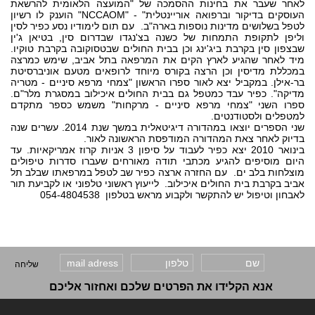
לאחר שעבר את בחינות ההסמכה של "המועצה הלאומית להרשאת
העוסקים בדיקור וברפואה אוריינטלית" - "NCCAOM" הוענק לו רשיון
לטפל בשלושים מדינות נוספות בארה"ב. עם תום לימודיו נסע כפיר לסין
וליפן לתקופת התמחות של כשנה בצ'נגדו שבדרום סין, בטיאן ג'ין
שבצפון סין בקרבת ביג'ינג וכן בבית החולים שבטסוקובה בקרבת טוקיו.
מיד לאחר שהגיע לארץ הקים את המרפאה בתל אביב, שימש כמרצה
במכללת מדיסין וכן הרצה בקורס מיוחד לרופאים מטעם אוניברסיטת
בר-אילן. במקביל יצא לאור ספרו הראשון "צמחי מרפא סיניים - מטריה
מדיקה". כפיר עבד כמטפל גם בבית החולים איכילוב במסגרת מלר"ם.
ספרו השני "צמחי מרפא סיניים - מרקחות" משמש כספר מתקדם
למטפלים ולסטודנטים.
שני הספרים יוצאו במהדורה דיגיטאלית במשך שנת 2014. עשרים שנה
בדיוק לאחר צאת המהדורה המודפסת הראשונה לאור.
בינואר 2010 יצא כפיר לעבוד על סיפון 3 אניות קרוז אמריקאיות. עד
היום מוסיפים להגיע מכתבי תודה מאורחים שעברו סדרות טיפולים
מוצלחות בלב ים. עם החזרה ארצה כפיר שב לטפל במרפאתו שבלב תל
אביב בקרבת בית החולים איכילוב. לייעוץ ראשוני טלפוני או לקביעת תור
לאבחון וטיפול יש להתקשר ולקבוע מראש בטלפון 054-4804538
שליחה
אנא הקלידו את הפרטים שלכם ואחזור אליכם